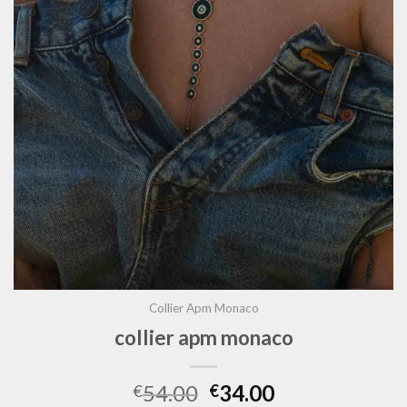
Collier Apm Monaco
collier apm monaco
54.00
34.00
€
€