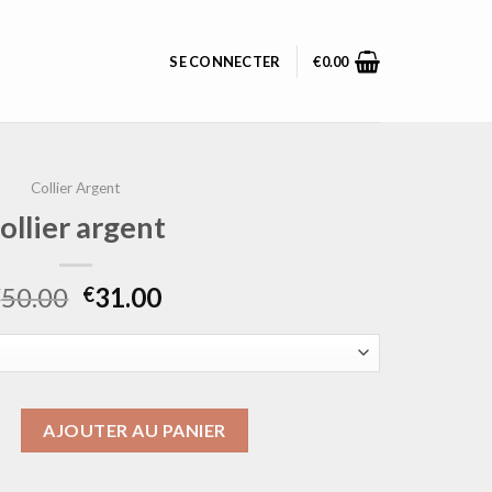
SE CONNECTER
€
0.00
Collier Argent
ollier argent
50.00
31.00
€
€
ollier argent
AJOUTER AU PANIER