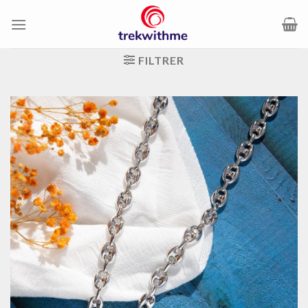
Passer
au
contenu
FILTRER