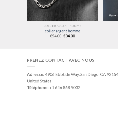
MME
COLLIER ARGENT HOMME
mme
collier argent homme
€
54.00
€
34.00
PRENEZ CONTACT AVEC NOUS
Adresse:
4906 Ebbtide Way, San Diego, CA 9215
United States
Téléphone:
+1 646 868 9032