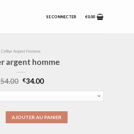
SE CONNECTER
€
0.00
Collier Argent Homme
ier argent homme
54.00
34.00
€
€
collier argent homme
AJOUTER AU PANIER