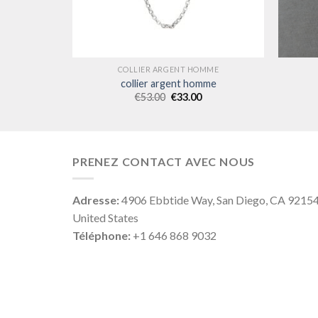
MME
COLLIER ARGENT HOMME
mme
collier argent homme
€
53.00
€
33.00
PRENEZ CONTACT AVEC NOUS
Adresse:
4906 Ebbtide Way, San Diego, CA 9215
United States
Téléphone:
+1 646 868 9032