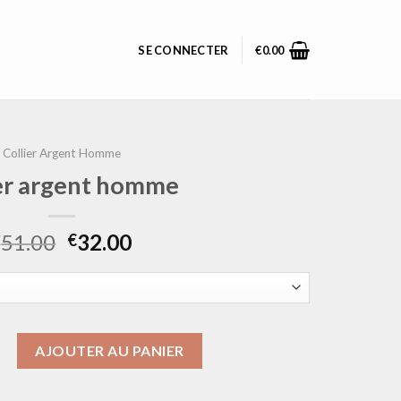
SE CONNECTER
€
0.00
Collier Argent Homme
ier argent homme
51.00
32.00
€
€
collier argent homme
AJOUTER AU PANIER