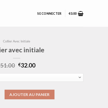
SE CONNECTER
€
0.00
Collier Avec Initiale
ier avec initiale
51.00
32.00
€
€
llier avec initiale
AJOUTER AU PANIER