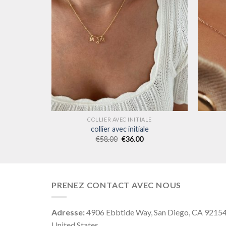
LE
COLLIER AVEC INITIALE
e
collier avec initiale
€
58.00
€
36.00
PRENEZ CONTACT AVEC NOUS
Adresse:
4906 Ebbtide Way, San Diego, CA 9215
United States