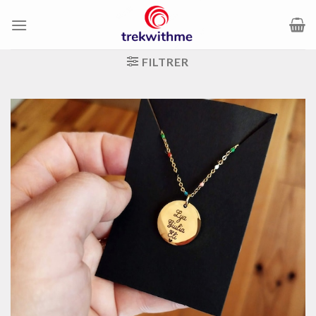
Passer
au
contenu
FILTRER