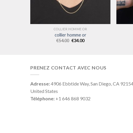
R
COLLIER HOMME OR
r
collier homme or
€
54.00
€
34.00
PRENEZ CONTACT AVEC NOUS
Adresse:
4906 Ebbtide Way, San Diego, CA 9215
United States
Téléphone:
+1 646 868 9032