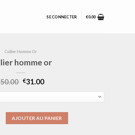
SE CONNECTER
€
0.00
Collier Homme Or
llier homme or
50.00
31.00
€
€
collier homme or
AJOUTER AU PANIER