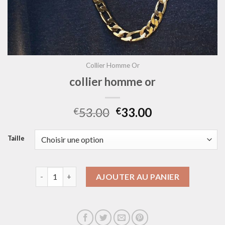
Collier Homme Or
collier homme or
53.00
33.00
€
€
Taille
quantité de collier homme or
AJOUTER AU PANIER