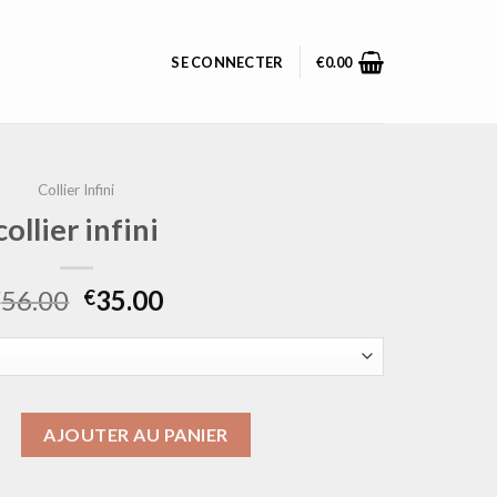
SE CONNECTER
€
0.00
Collier Infini
collier infini
56.00
35.00
€
€
llier infini
AJOUTER AU PANIER