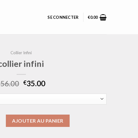
SE CONNECTER
€
0.00
Collier Infini
collier infini
56.00
35.00
€
€
llier infini
AJOUTER AU PANIER