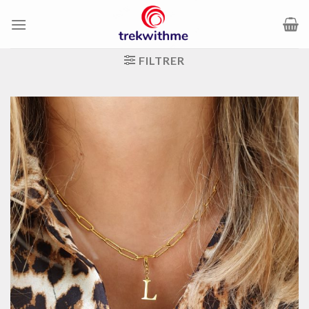
Passer
au
contenu
FILTRER