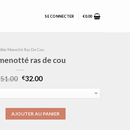
SE CONNECTER
€
0.00
llier Menotté Ras De Cou
 menotté ras de cou
51.00
32.00
€
€
ollier menotté ras de cou
AJOUTER AU PANIER