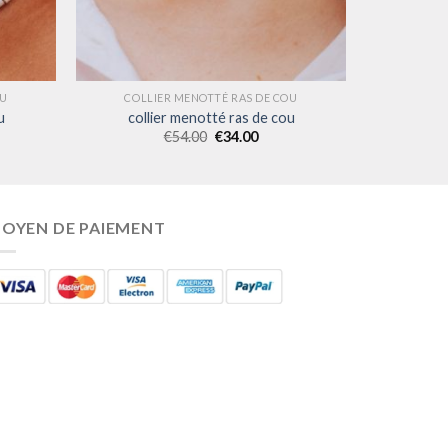
OU
COLLIER MENOTTÉ RAS DE COU
u
collier menotté ras de cou
€
54.00
€
34.00
OYEN DE PAIEMENT