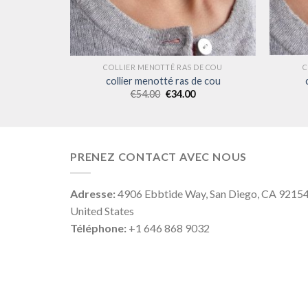
DE COU
COLLIER MENOTTÉ RAS DE COU
C
e cou
collier menotté ras de cou
€
54.00
€
34.00
PRENEZ CONTACT AVEC NOUS
Adresse:
4906 Ebbtide Way, San Diego, CA 9215
United States
Téléphone:
+1 646 868 9032