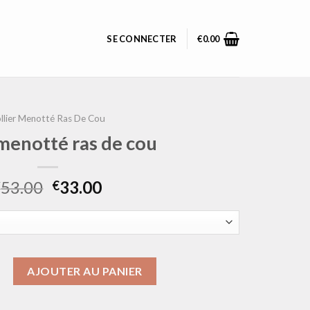
SE CONNECTER
€
0.00
llier Menotté Ras De Cou
 menotté ras de cou
53.00
33.00
€
€
ollier menotté ras de cou
AJOUTER AU PANIER