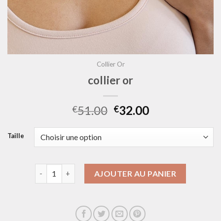
Collier Or
collier or
51.00
32.00
€
€
Taille
quantité de collier or
AJOUTER AU PANIER