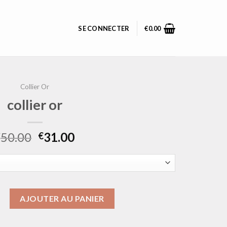
SE CONNECTER
€
0.00
Collier Or
collier or
50.00
31.00
€
€
ollier or
AJOUTER AU PANIER