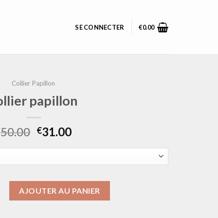
SE CONNECTER
€
0.00
Collier Papillon
ollier papillon
50.00
31.00
€
€
ollier papillon
AJOUTER AU PANIER