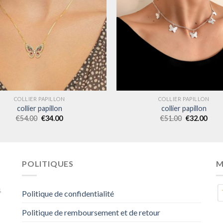
COLLIER PAPILLON
COLLIER PAPILLON
collier papillon
collier papillon
€
54.00
€
34.00
€
51.00
€
32.00
POLITIQUES
M
4
Politique de confidentialité
Politique de remboursement et de retour