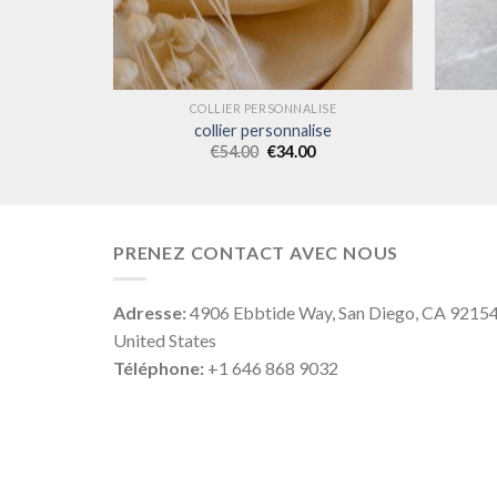
ISE
COLLIER PERSONNALISE
se
collier personnalise
€
54.00
€
34.00
PRENEZ CONTACT AVEC NOUS
Adresse:
4906 Ebbtide Way, San Diego, CA 9215
United States
Téléphone:
+1 646 868 9032