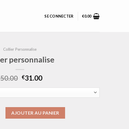
SE CONNECTER
€
0.00
Collier Personnalise
ier personnalise
50.00
31.00
€
€
ollier personnalise
AJOUTER AU PANIER