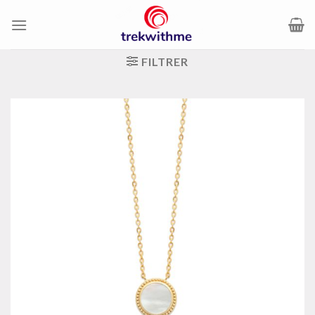
Passer
au
contenu
FILTRER