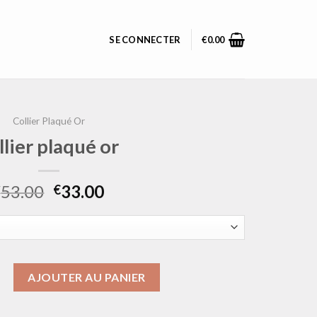
SE CONNECTER
€
0.00
Collier Plaqué Or
llier plaqué or
53.00
33.00
€
€
ollier plaqué or
AJOUTER AU PANIER