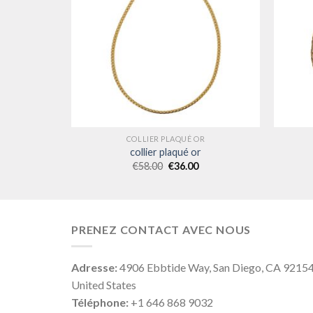
R
COLLIER PLAQUÉ OR
collier plaqué or
€
58.00
€
36.00
PRENEZ CONTACT AVEC NOUS
Adresse:
4906 Ebbtide Way, San Diego, CA 9215
United States
Téléphone:
+1 646 868 9032