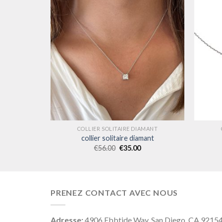
AMANT
COLLIER SOLITAIRE DIAMANT
mant
collier solitaire diamant
€
56.00
€
35.00
PRENEZ CONTACT AVEC NOUS
Adresse:
4906 Ebbtide Way, San Diego, CA 9215