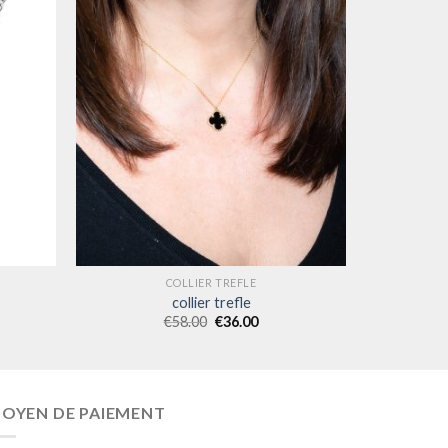
COLLIER TREFLE
collier trefle
€
58.00
€
36.00
OYEN DE PAIEMENT