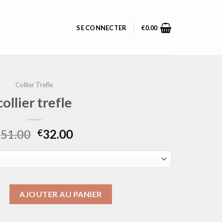
SE CONNECTER
€
0.00
Collier Trefle
collier trefle
51.00
32.00
€
€
ollier trefle
AJOUTER AU PANIER