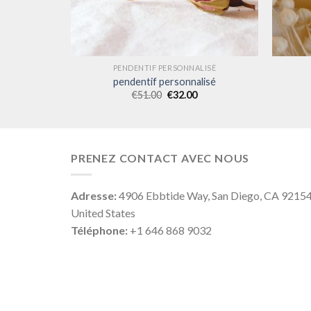
LISÉ
PENDENTIF PERSONNALISÉ
lisé
pendentif personnalisé
€
51.00
€
32.00
PRENEZ CONTACT AVEC NOUS
Adresse:
4906 Ebbtide Way, San Diego, CA 9215
United States
Téléphone:
+1 646 868 9032