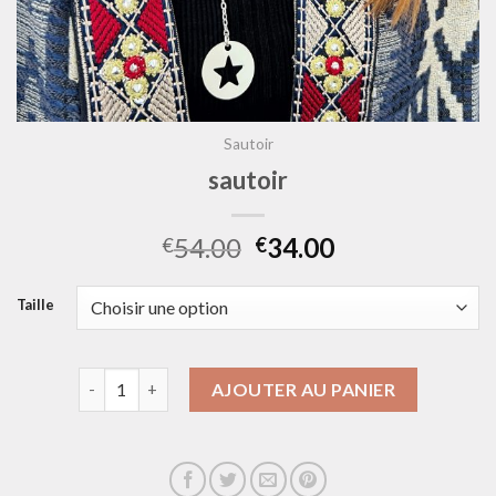
Sautoir
sautoir
54.00
34.00
€
€
Taille
quantité de sautoir
AJOUTER AU PANIER