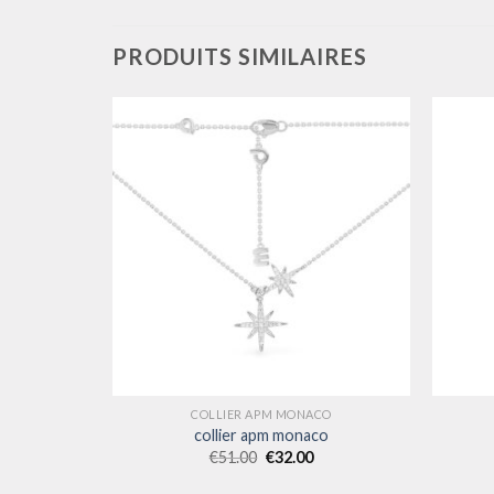
PRODUITS SIMILAIRES
CO
COLLIER APM MONACO
co
collier apm monaco
€
51.00
€
32.00