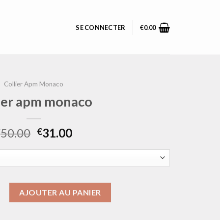
SE CONNECTER
€
0.00
Collier Apm Monaco
lier apm monaco
50.00
31.00
€
€
collier apm monaco
AJOUTER AU PANIER