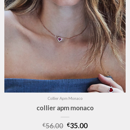
Collier Apm Monaco
collier apm monaco
56.00
35.00
€
€