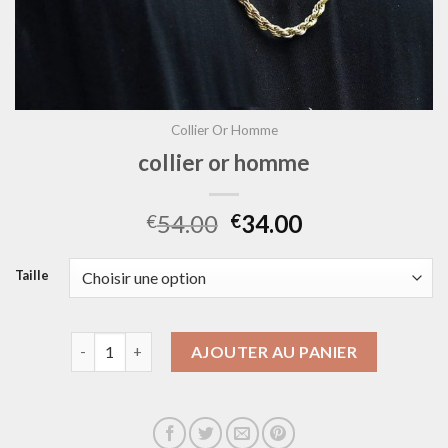
Collier Or Homme
collier or homme
54.00
34.00
€
€
Taille
quantité de collier or homme
AJOUTER AU PANIER