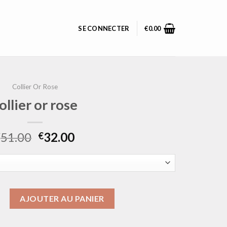
SE CONNECTER
€
0.00
Collier Or Rose
ollier or rose
51.00
32.00
€
€
ollier or rose
AJOUTER AU PANIER