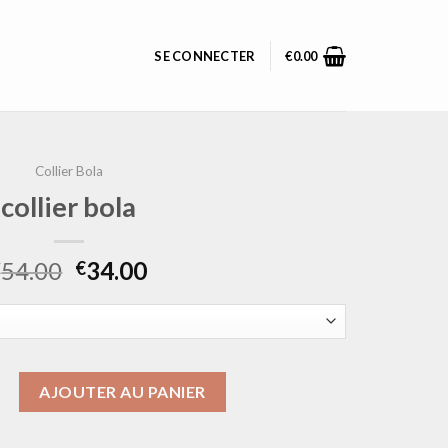
SE CONNECTER
€
0.00
Collier Bola
collier bola
54.00
34.00
€
€
ollier bola
AJOUTER AU PANIER