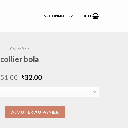
SE CONNECTER
€
0.00
Collier Bola
collier bola
51.00
32.00
€
€
ollier bola
AJOUTER AU PANIER