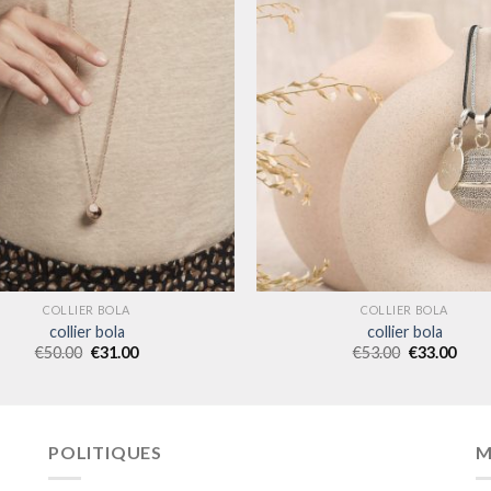
COLLIER BOLA
COLLIER BOLA
collier bola
collier bola
€
50.00
€
31.00
€
53.00
€
33.00
POLITIQUES
M