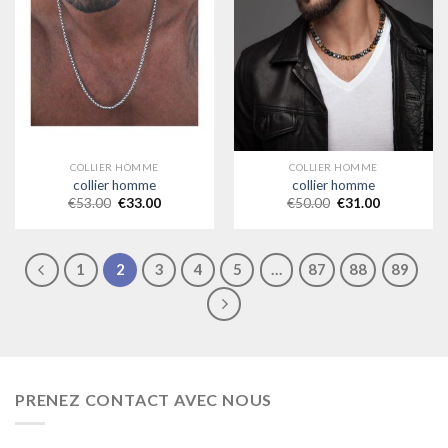
COLLIER HOMME
COLLIER HOMME
collier homme
collier homme
€
53.00
€
33.00
€
50.00
€
31.00
1
2
3
4
5
…
87
88
89
PRENEZ CONTACT AVEC NOUS