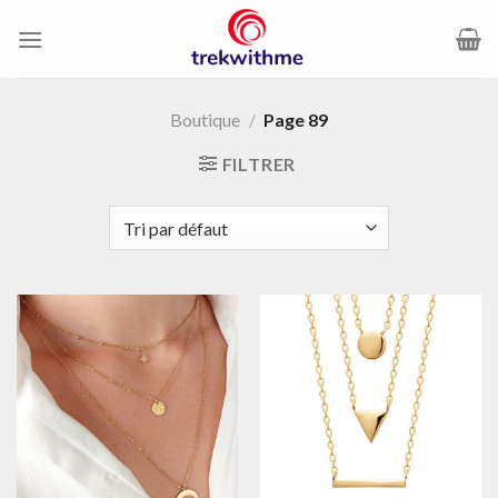
Passer
au
contenu
Boutique
/
Page 89
FILTRER