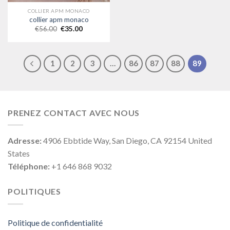
COLLIER APM MONACO
collier apm monaco
€
56.00
€
35.00
1
2
3
…
86
87
88
89
PRENEZ CONTACT AVEC NOUS
Adresse:
4906 Ebbtide Way, San Diego, CA 92154 United
States
Téléphone:
+1 646 868 9032
POLITIQUES
Politique de confidentialité