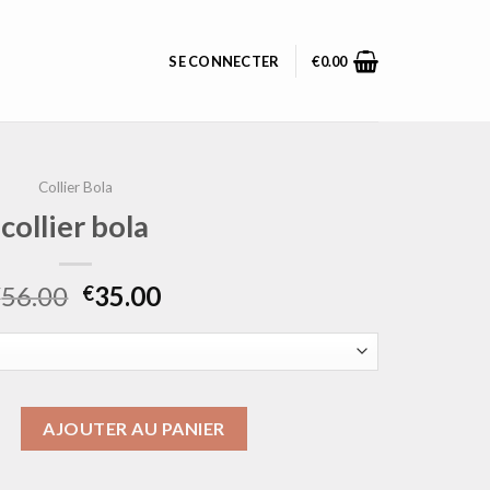
SE CONNECTER
€
0.00
Collier Bola
collier bola
56.00
35.00
€
€
ollier bola
AJOUTER AU PANIER